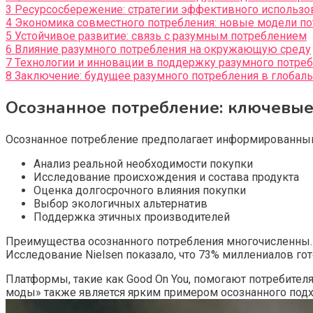
3
Ресурсосбережение: стратегии эффективного использо
4
Экономика совместного потребления: новые модели п
5
Устойчивое развитие: связь с разумным потреблением
6
Влияние разумного потребления на окружающую среду
7
Технологии и инновации в поддержку разумного потре
8
Заключение: будущее разумного потребления в глобал
Осознанное потребление: ключевые
Осознанное потребление предполагает информированный
Анализ реальной необходимости покупки
Исследование происхождения и состава продукта
Оценка долгосрочного влияния покупки
Выбор экологичных альтернатив
Поддержка этичных производителей
Преимущества осознанного потребления многочисленны.
Исследование Nielsen показало, что 73% миллениалов го
Платформы, такие как Good On You, помогают потребител
моды» также является ярким примером осознанного подх